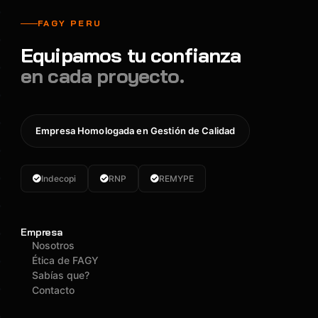
s
s
j
C
P
o
FAGY PERU
e
o
s
Equipamos tu confianza
g
r
H
en cada proyecto.
1
t
-
0
á
A
0
ti
x
Empresa Homologada en Gestión de Calidad
9
l
i
–
C
o
T
e
n
Indecopi
RNP
REMYPE
D
g
C
u
1
L
Empresa
c
0
-
Nosotros
h
0
0
Ética de FAGY
a
5
0
Sabías que?
Contacto
s
-
1