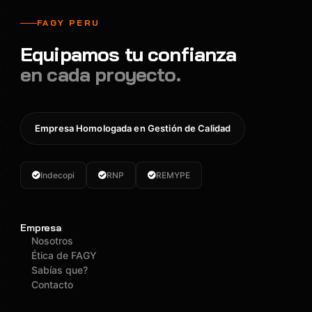
s
s
j
C
P
o
FAGY PERU
e
o
s
Equipamos tu confianza
g
r
H
en cada proyecto.
1
t
-
0
á
A
0
ti
x
Empresa Homologada en Gestión de Calidad
9
l
i
–
C
o
T
e
n
Indecopi
RNP
REMYPE
D
g
C
u
1
L
Empresa
c
0
-
Nosotros
h
0
0
Ética de FAGY
a
5
0
Sabías que?
Contacto
s
-
1