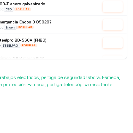
09-T acero galvanizado
Cotizar
ado
CEG
POPULAR
emergencia Encon 01050207
Cotizar
ado
Encon
POPULAR
Steelpro BD-560A (FHBD)
Cotizar
e
STEELPRO
POPULAR
onómico 70EP marca KCM
Cotizar
o Importado
POPULAR
rabajos eléctricos, pértiga de seguridad laboral Fameca,
de protección Fameca, pértiga telescópica resistente