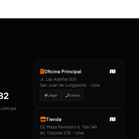
Oficina Principal
Jr. Las Adelfas 531
San Juan de Lurigancho - Lima
882
Llegar
Llamar
y.com.pe
Tienda
CC Plaza Ferretero II, Tda 149
Av. Colonial 278 - Lima