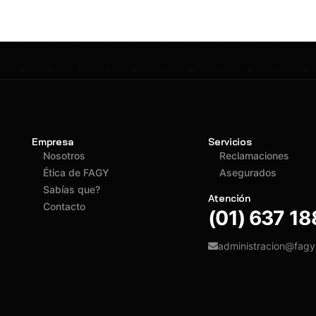
Empresa
Servicios
Nosotros
Reclamaciones
Ética de FAGY
Asegurados
Sabías que?
Atención
Contacto
(01) 637 1
administracion@fag