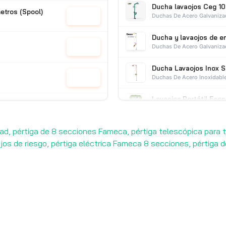
Ducha lavaojos Ceg 10
etros (Spool)
Duchas De Acero Galvaniz
Cotizar
Ducha y lavaojos de 
Duchas De Acero Galvaniz
Cotizar
Ducha Lavaojos Inox 
Duchas De Acero Inoxidabl
Cotizar
Lavaojos Portátil Ec
83
Duchas Y Lavaojos
Product
Cotizar
d, pértiga de 8 secciones Fameca, pértiga telescópica para t
ajos de riesgo, pértiga eléctrica Fameca 8 secciones, pértiga 