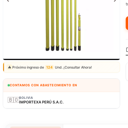
t
Correo: ventas@fagy.com.pe
(01) 6371882 - 915 330 639
Próximo ingreso de
124
Und. ¡Consultar Ahora!
⚠️
CONTAMOS CON ABASTECIMIENTO EN
BOLIVIA
🇧🇴
IMPORTEXA PERÚ S.A.C.