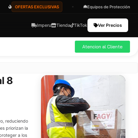
FERTAS EXCLUSIVAS
Equipos de Protección
A
Imperu
Tienda
TikTok
Ver Precios
Atencion al Cliente
l 8
ro, reduciendo
es priorizan la
proteger a los