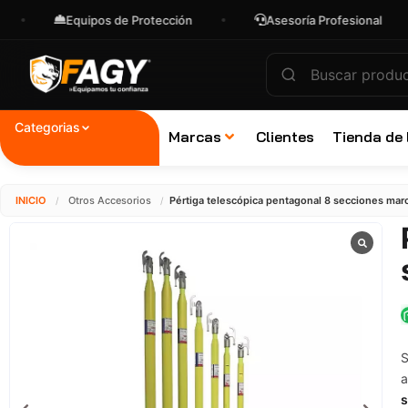
Equipos de Protección
Asesoría Profesional
E
Categorias
Marcas
Clientes
Tienda de
INICIO
Otros Accesorios
Pértiga telescópica pentagonal 8 secciones ma
/
/
S
a
s