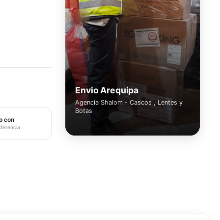
Envio Arequipa
Agencia Shalom - Cascos , Lentes y
Botas
o con
sferencia