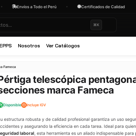
nvíos a Todo el Perú
Certificados de Calidad
O
⌘K
 EPPS
Nosotros
Ver Catálogos
✕
rca Fameca
Pértiga telescópica pentagona
secciones marca Fameca
Disponible
Incluye IGV
u estructura robusta y de calidad profesional garantiza un uso segu
ccidentes y asegurando la eficiencia en cada tarea. Ideal para quien
eguridad laboral
, esta herramienta es un aliado indispensable para 