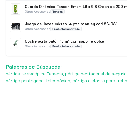
Cuerda Dinámica Tendon Smart Lite 9.8 Green de 200 m
Otros Accesorios
Tendon
Juego de llaves mixtas 14 pzs stanley cod 86-081
Otros Accesorios
Producto Importado
Coche porta balón 10 m³ con soporte doble
Otros Accesorios
Producto Importado
Patín Traspaleta 3 Ton con ruedas de Nylon Truper 150
Otros Accesorios
Truper
Palabras de Búsqueda:
pértiga telescópica Fameca, pértiga pentagonal de segurida
pértiga pentagonal telescópica, pértiga aislante para trab