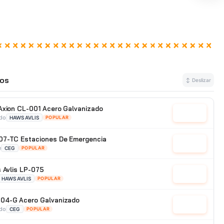
os
↕ Deslizar
Axion CL-001 Acero Galvanizado
Cotizar
ado
HAWS AVLIS
POPULAR
07-TC Estaciones De Emergencia
Cotizar
e
CEG
POPULAR
s Avlis LP-075
Cotizar
HAWS AVLIS
POPULAR
04-G Acero Galvanizado
Cotizar
ado
CEG
POPULAR