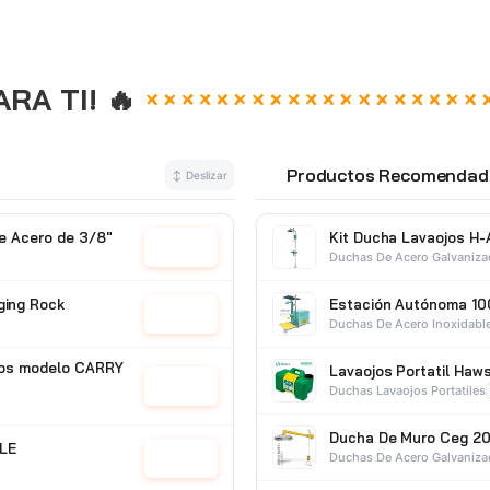
A TI! 🔥
Productos Recomendad
↕ Deslizar
⭐
de Acero de 3/8"
Kit Ducha Lavaojos H-
Cotizar
Duchas De Acero Galvaniz
ging Rock
Estación Autónoma 10
Cotizar
Duchas De Acero Inoxidabl
ipos modelo CARRY
Lavaojos Portatil Haw
Cotizar
Duchas Lavaojos Portatiles
Ducha De Muro Ceg 20
LLE
Duchas De Acero Galvaniz
Cotizar