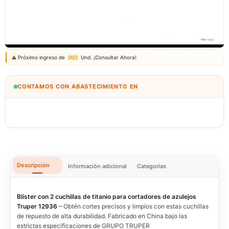
Correo: ventas@fagy.com.pe
(01) 6371882 - 915 330 639
Próximo ingreso de
202
Und. ¡Consultar Ahora!
⚠️
CONTAMOS CON ABASTECIMIENTO EN
ECUADOR
🇪🇨
IMPORTEXA PERÚ S.A.C.
Descripción
Información adicional
Categorías
Blíster con 2 cuchillas de titanio para cortadores de azulejos
Truper 12936
– Obtén cortes precisos y limpios con estas cuchillas
de repuesto de alta durabilidad. Fabricado en China bajo las
estrictas especificaciones de GRUPO TRUPER