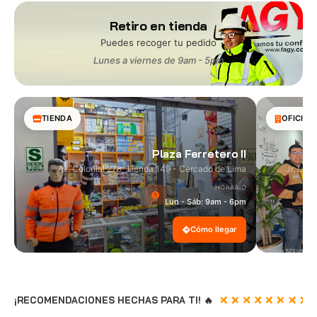
Retiro en tienda
Puedes recoger tu pedido
Lunes a viernes de 9am - 5pm
TIENDA
OFICINA
Plaza Ferretero II
Av. Colonial 278, Tienda 149 - Cercado de Lima
Jr. Las
HORARIO
Lun - Sáb: 9am - 6pm
Cómo llegar
¡RECOMENDACIONES HECHAS PARA TI! 🔥