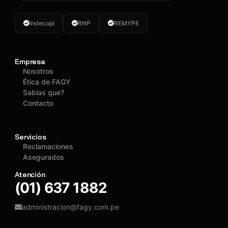
Indecopi
RNP
REMYPE
Empresa
Nosotros
Ética de FAGY
Sabías que?
Contacto
Servicios
Reclamaciones
Asegurados
Atención
(01) 637 1882
administracion@fagy.com.pe