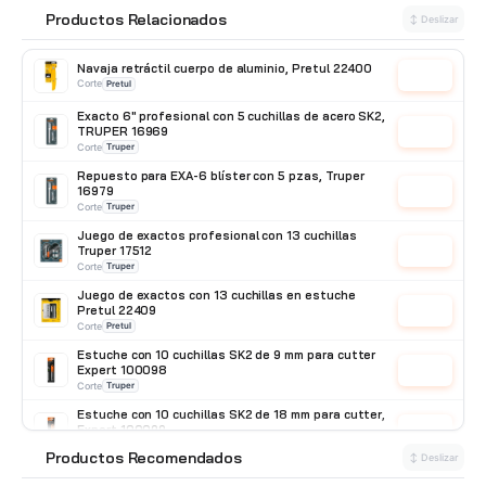
Productos Relacionados
🔗
↕ Deslizar
Navaja retráctil cuerpo de aluminio, Pretul 22400
Cotizar
Corte
Pretul
Exacto 6" profesional con 5 cuchillas de acero SK2,
TRUPER 16969
Cotizar
Corte
Truper
Repuesto para EXA-6 blíster con 5 pzas, Truper
16979
Cotizar
Corte
Truper
Juego de exactos profesional con 13 cuchillas
Truper 17512
Cotizar
Corte
Truper
Juego de exactos con 13 cuchillas en estuche
Pretul 22409
Cotizar
Corte
Pretul
Estuche con 10 cuchillas SK2 de 9 mm para cutter
Expert 100098
Cotizar
Corte
Truper
Estuche con 10 cuchillas SK2 de 18 mm para cutter,
Expert 100099
Cotizar
Corte
Truper
Productos Recomendados
⭐
↕ Deslizar
Estuche con 10 cuchillas SK4 de 9 mm para cutter