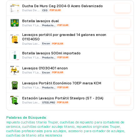
Truper 16962
Cotizar
Corte
Ducha De Muro Ceg 2004-G Acero Galvanizado
Truper
Cotizar
Duchas De Acero Galvanizado
CEG
POPULAR
Botella lavaojos dual
Cotizar
Duchas Y Lavaojos
Producto Importado
POPULAR
Lavaojos portátil por gravedad 14 galones encon
01104050
Cotizar
Duchas Lavaojos Portatiles
Encon
POPULAR
Botella lavaojos 500ml importado
Cotizar
Duchas Y Lavaojos
Producto Importado
POPULAR
Lavaojos 01030401 encon
Cotizar
Duchas Y Lavaojos
Encon
POPULAR
Lavaojos Portátil Económico 70EP marca KCM
Cotizar
Duchas Y Lavaojos
Producto Importado
POPULAR
Estación Lavaojos Portátil Steelpro (ST - 20A)
Cotizar
Duchas Lavaojos Portatiles
STEELPRO
POPULAR
Ducha Lavaojos Portátil Ceg 1003-R Ducha
Lavaojos Autónoma
Cotizar
Palabras de Búsqueda:
Duchas De Acero Galvanizado
CEG
POPULAR
repuesto cuchillas titanio Truper, cuchillas de repuesto para cortadores de
cerámica, cuchillas cortador azulejo titanio, repuestos originales Truper,
cuchillas profesionales para azulejos, accesorio para cortador de azulejos,
cuchillas de titanio alta resistencia