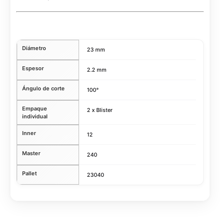
Diámetro
23 mm
Espesor
2.2 mm
Ángulo de corte
100°
Empaque
2 x Blister
individual
Inner
12
Master
240
Pallet
23040