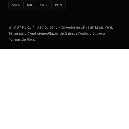
VISA
MC
YAPE
PLIN
© FAGY PERU ®. Distribuidor y Proveedor de EPPs en Lima, Perú.
Términos y Condiciones
Plazos de Entrega
Costos y Entrega
Formas de Pago