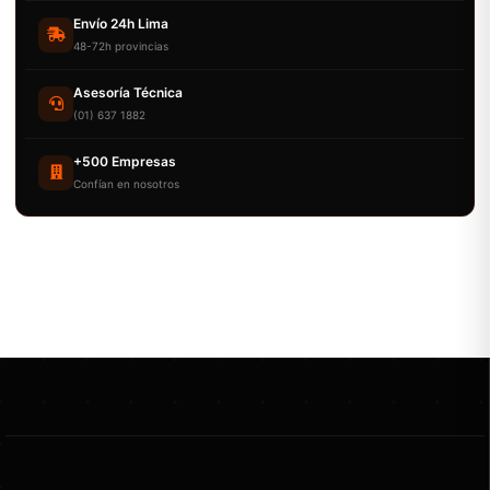
Envío 24h Lima
48-72h provincias
Asesoría Técnica
(01) 637 1882
+500 Empresas
Confían en nosotros