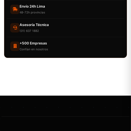
Envío 24h Lima
48-72h provincias
Asesoría Técnica
(01) 637 1882
+500 Empresas
Confían en nosotros