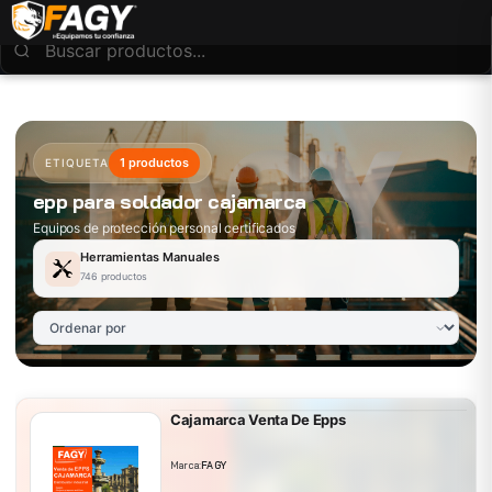
1 productos
ETIQUETA
epp para soldador cajamarca
Equipos de protección personal certificados
Herramientas Manuales
746 productos
Cajamarca Venta De Epps
Marca:
FAGY