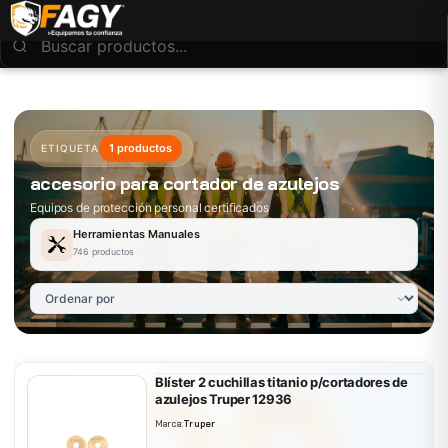
1 productos
ETIQUETA
accesorio para cortador de azulejos
Equipos de protección personal certificados
Herramientas Manuales
746 productos
Blíster 2 cuchillas titanio p/cortadores de
azulejos Truper 12936
Marca:
Truper