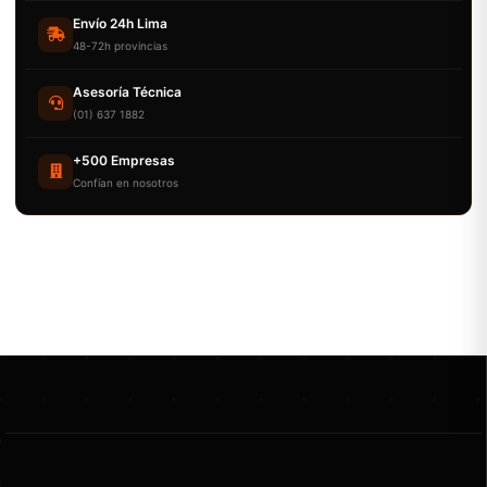
Envío 24h Lima
48-72h provincias
Asesoría Técnica
(01) 637 1882
+500 Empresas
Confían en nosotros